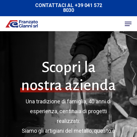
Skip
CONTATTACI AL +39 041 572
8030
to
Men
main
content
Scopri la
nostra azienda
Una tradizione di famiglia, 40 anni di
esperienza, centinaia di progetti
realizzati:
Siamo gli artigiani del metallo, questo è