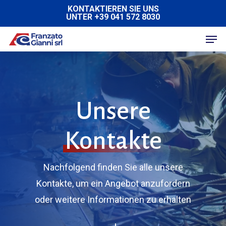
Skip
KONTAKTIEREN SIE UNS
UNTER +39 041 572 8030
to
Men
main
content
Unsere
Kontakte
Nachfolgend finden Sie alle unsere
Kontakte, um ein Angebot anzufordern
oder weitere Informationen zu erhalten